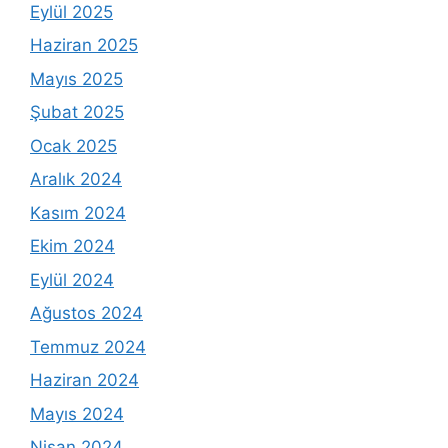
Eylül 2025
Haziran 2025
Mayıs 2025
Şubat 2025
Ocak 2025
Aralık 2024
Kasım 2024
Ekim 2024
Eylül 2024
Ağustos 2024
Temmuz 2024
Haziran 2024
Mayıs 2024
Nisan 2024