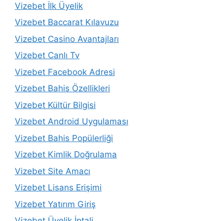
Vizebet İlk Üyelik
Vizebet Baccarat Kılavuzu
Vizebet Casino Avantajları
Vizebet Canlı Tv
Vizebet Facebook Adresi
Vizebet Bahis Özellikleri
Vizebet Kültür Bilgisi
Vizebet Android Uygulaması
Vizebet Bahis Popülerliği
Vizebet Kimlik Doğrulama
Vizebet Site Amacı
Vizebet Lisans Erişimi
Vizebet Yatırım Giriş
Vizebet Üyelik İptali