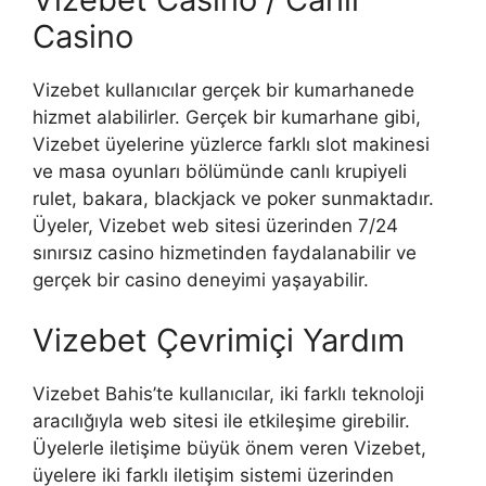
Casino
Vizebet kullanıcılar gerçek bir kumarhanede
hizmet alabilirler. Gerçek bir kumarhane gibi,
Vizebet üyelerine yüzlerce farklı slot makinesi
ve masa oyunları bölümünde canlı krupiyeli
rulet, bakara, blackjack ve poker sunmaktadır.
Üyeler, Vizebet web sitesi üzerinden 7/24
sınırsız casino hizmetinden faydalanabilir ve
gerçek bir casino deneyimi yaşayabilir.
Vizebet Çevrimiçi Yardım
Vizebet Bahis’te kullanıcılar, iki farklı teknoloji
aracılığıyla web sitesi ile etkileşime girebilir.
Üyelerle iletişime büyük önem veren Vizebet,
üyelere iki farklı iletişim sistemi üzerinden