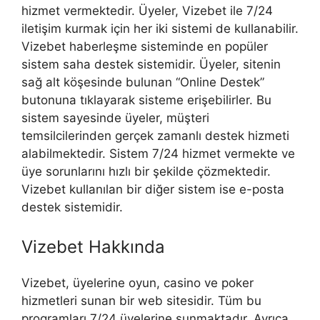
hizmet vermektedir. Üyeler, Vizebet ile 7/24
iletişim kurmak için her iki sistemi de kullanabilir.
Vizebet haberleşme sisteminde en popüler
sistem saha destek sistemidir. Üyeler, sitenin
sağ alt köşesinde bulunan “Online Destek”
butonuna tıklayarak sisteme erişebilirler. Bu
sistem sayesinde üyeler, müşteri
temsilcilerinden gerçek zamanlı destek hizmeti
alabilmektedir. Sistem 7/24 hizmet vermekte ve
üye sorunlarını hızlı bir şekilde çözmektedir.
Vizebet kullanılan bir diğer sistem ise e-posta
destek sistemidir.
Vizebet Hakkında
Vizebet, üyelerine oyun, casino ve poker
hizmetleri sunan bir web sitesidir. Tüm bu
programları 7/24 üyelerine sunmaktadır. Ayrıca