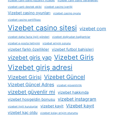
vizebet canlı bahis kazançlı vizebet
vizebet canlı bahis seçenekleri
vizebet canlı destek ekibi
vizebet casino i̇çeriği
Vizebet casino oyunları
vizebet casino oyunu
vizebet casino sertifikası
Vizebet casino sitesi
vizebet com
vizebet daha fazla i̇lgili gönderi
vizebet doğrudan bağlantılar
vizebet e-posta i̇letişimi
vizebet erişim sorunu
vizebet farklı özellikler
vizebet futbol bahisleri
Vizebet Giriş
vizebet giris yap
Vizebet giriş adresi
Vizebet Güncel
Vizebet Girişi
Vizebet Güncel Adres
vizebet güvenilirlik
vizebet güvenlir mi
vizebet hakkında
vizebet instagram
vizebet hoşgeldin bonusu
Vizebet kayıt
vizebet kayit
vizebet i̇lgili kuruluşlar
vizebet kaç oldu
vizebet kolay erişim oturumu