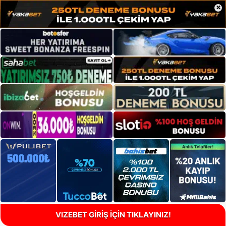
×
VIZEBET GİRİŞ İÇİN TIKLAYINIZ!