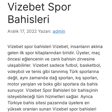
Vizebet Spor
Bahisleri
Aralık 17, 2022
Yazarı:
admin
Vizebet spor bahisleri Vizebet, insanların aklına
gelen ilk spor kitaplarından biridir. Üyeler, maç
öncesi eğlencenin ve canlı bahisin zirvesine
ulaşabilirler. Vizebet sadece futbol, ​​basketbol, ​​
voleybol ve tenis gibi tanınmış Türk sporlarına
değil, aynı zamanda dağ sporları, kış sporları,
motor yarışları ve boks gibi sporlara da bahis
sunuyor. Vizebet Spor Bahisleri bir bahisçinin
isteyebileceği tüm hizmetleri sağlar. Ayrıca
Türkiye bahis sitesi pazarında üyelere en
yüksek oranları sunan Vizebet spor bahisleri