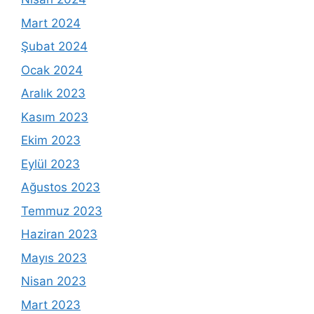
Mart 2024
Şubat 2024
Ocak 2024
Aralık 2023
Kasım 2023
Ekim 2023
Eylül 2023
Ağustos 2023
Temmuz 2023
Haziran 2023
Mayıs 2023
Nisan 2023
Mart 2023