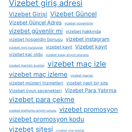
Vizebet giriş adresi
Vizebet Güncel
Vizebet Girişi
Vizebet Güncel Adres
vizebet güvenilirlik
vizebet güvenlir mi
vizebet hakkında
vizebet instagram
vizebet hoşgeldin bonusu
Vizebet kayıt
vizebet kayit
vizebet i̇lgili kuruluşlar
vizebet kaç oldu
vizebet kolay erişim oturumu
vizebet maç izle
vizebet mantıklı avantaj
vizebet maç izleme
vizebet maçları
vizebet müşteri hizmetleri
vizebet nasil bir site
Vizebet Para Yatırma
Vizebet oyun seçenekleri
vizebet para çekme
vizebet promosyon
vizebet platformu erişim sorunu
vizebet promosyon kodu
vizebet sitesi
vizebet site üyeliği