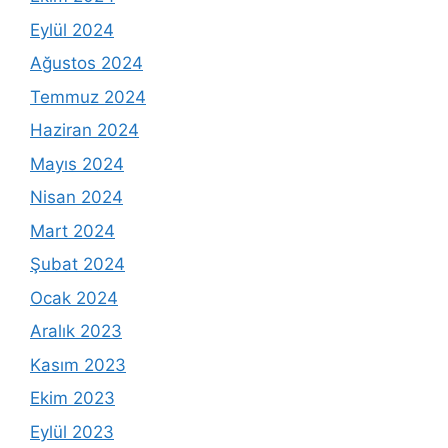
Eylül 2024
Ağustos 2024
Temmuz 2024
Haziran 2024
Mayıs 2024
Nisan 2024
Mart 2024
Şubat 2024
Ocak 2024
Aralık 2023
Kasım 2023
Ekim 2023
Eylül 2023