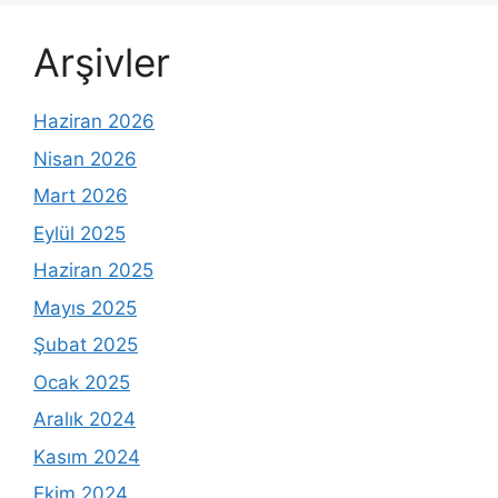
Arşivler
Haziran 2026
Nisan 2026
Mart 2026
Eylül 2025
Haziran 2025
Mayıs 2025
Şubat 2025
Ocak 2025
Aralık 2024
Kasım 2024
Ekim 2024