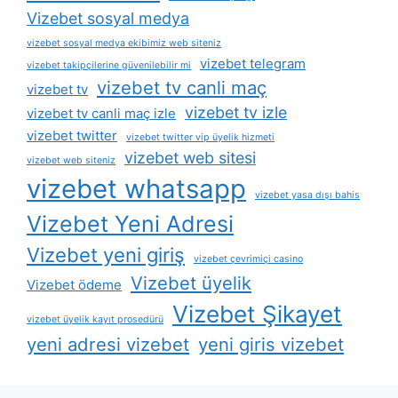
Vizebet sosyal medya
vizebet sosyal medya ekibimiz web siteniz
vizebet telegram
vizebet takipçilerine güvenilebilir mi
vizebet tv canli maç
vizebet tv
vizebet tv izle
vizebet tv canli maç izle
vizebet twitter
vizebet twitter vip üyelik hizmeti
vizebet web sitesi
vizebet web siteniz
vizebet whatsapp
vizebet yasa dışı bahis
Vizebet Yeni Adresi
Vizebet yeni giriş
vizebet çevrimiçi casino
Vizebet üyelik
Vizebet ödeme
Vizebet Şikayet
vizebet üyelik kayıt prosedürü
yeni adresi vizebet
yeni giris vizebet