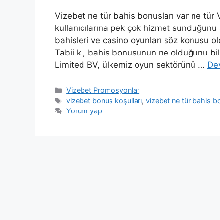
Vizebet ne tür bahis bonusları var ne tür 
kullanıcılarına pek çok hizmet sunduğunu 
bahisleri ve casino oyunları söz konusu o
Tabii ki, bahis bonusunun ne olduğunu bilm
Limited BV, ülkemiz oyun sektörünü …
De
Kategoriler
Vizebet Promosyonlar
Etiketler
vizebet bonus koşulları
,
vizebet ne tür bahis bo
Yorum yap