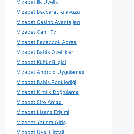
Vizebet İlk Üyelik
Vizebet Baccarat Kılavuzu
Vizebet Casino Avantajları
Vizebet Canlı Tv
Vizebet Facebook Adresi
Vizebet Bahis Özellikleri
Vizebet Kültür Bilgisi
Vizebet Android Uygulaması
Vizebet Bahis Popülerliği
Vizebet Kimlik Doğrulama
Vizebet Site Amacı
Vizebet Lisans Erişimi
Vizebet Yatırım Giriş
Vizebet Üyelik İptali