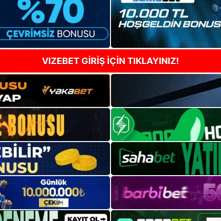
VIZEBET GİRİŞ İÇİN TIKLAYINIZ!