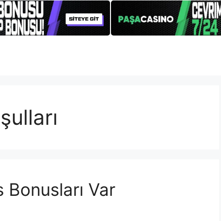
ulları
 Bonusları Var