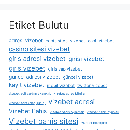
Etiket Bulutu
adresi vizebet
bahis sitesi vizebet
canli vizebet
casino sitesi vizebet
giris adresi vizebet
girisi vizebet
giris vizebet
giris yap vizebet
güncel adresi vizebet
güncel vizebet
kayit vizebet
mobil vizebet
twitter vizebet
vizebet acil yardım tıkanıklık
vizebet adres bilgileri
vizebet adresi
vizebet adres değişikliği
Vizebet Bahis
vizebet bahis oynamak
vizebet bahis oyunları
Vizebet bahis sitesi
vizebet blackjack,