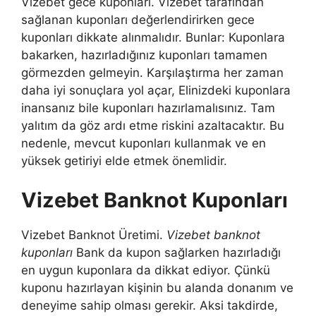
Vizebet gece kuponları. Vizebet tarafından
sağlanan kuponları değerlendirirken gece
kuponları dikkate alınmalıdır. Bunlar: Kuponlara
bakarken, hazırladığınız kuponları tamamen
görmezden gelmeyin. Karşılaştırma her zaman
daha iyi sonuçlara yol açar, Elinizdeki kuponlara
inansanız bile kuponları hazırlamalısınız. Tam
yalıtım da göz ardı etme riskini azaltacaktır. Bu
nedenle, mevcut kuponları kullanmak ve en
yüksek getiriyi elde etmek önemlidir.
Vizebet Banknot Kuponları
Vizebet Banknot Üretimi.
Vizebet banknot
kuponları
Bank da kupon sağlarken hazırladığı
en uygun kuponlara da dikkat ediyor. Çünkü
kuponu hazırlayan kişinin bu alanda donanım ve
deneyime sahip olması gerekir. Aksi takdirde,