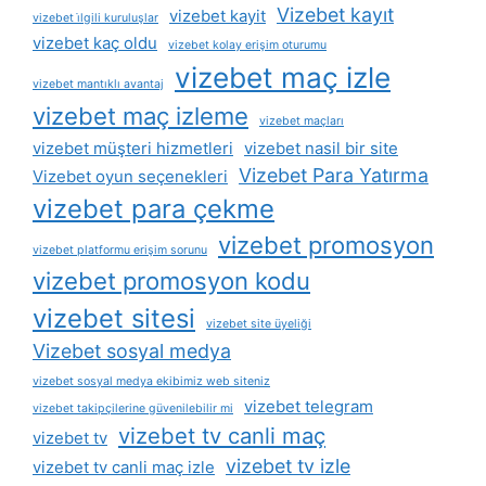
Vizebet kayıt
vizebet kayit
vizebet i̇lgili kuruluşlar
vizebet kaç oldu
vizebet kolay erişim oturumu
vizebet maç izle
vizebet mantıklı avantaj
vizebet maç izleme
vizebet maçları
vizebet müşteri hizmetleri
vizebet nasil bir site
Vizebet Para Yatırma
Vizebet oyun seçenekleri
vizebet para çekme
vizebet promosyon
vizebet platformu erişim sorunu
vizebet promosyon kodu
vizebet sitesi
vizebet site üyeliği
Vizebet sosyal medya
vizebet sosyal medya ekibimiz web siteniz
vizebet telegram
vizebet takipçilerine güvenilebilir mi
vizebet tv canli maç
vizebet tv
vizebet tv izle
vizebet tv canli maç izle