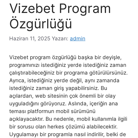
Vizebet Program
Özgürlüğü
Haziran 11, 2025
Yazarı:
admin
Vizebet program özgürlüğü başka bir deyişle,
programınızı istediğiniz yerde istediğiniz zaman
çalıştırabileceğiniz bir programa götürülürsünüz.
Ayrıca, istediğiniz yerde değil, aynı zamanda
istediğiniz zaman giriş yapabilirsiniz. Bu
açılardan, web sitesinin çok önemli bir olay
uyguladığını görüyoruz. Aslında, içeriğin ana
teması platformun mobil sürümünü
açıklayacaktır. Bu nedenle, mobil kullanımla ilgili
bir sorusu olan herkes çözümü alabilecektir.
Uygulamayı bir programla nasıl indirilir, belki de