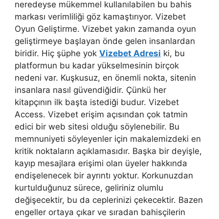
neredeyse mükemmel kullanılabilen bu bahis
markası verimliliği göz kamaştırıyor. Vizebet
Oyun Geliştirme. Vizebet yakın zamanda oyun
geliştirmeye başlayan önde gelen insanlardan
biridir. Hiç şüphe yok
Vizebet Adresi
ki, bu
platformun bu kadar yükselmesinin birçok
nedeni var. Kuşkusuz, en önemli nokta, sitenin
insanlara nasıl güvendiğidir. Çünkü her
kitapçının ilk başta istediği budur. Vizebet
Access. Vizebet erişim açısından çok tatmin
edici bir web sitesi olduğu söylenebilir. Bu
memnuniyeti söyleyenler için makalemizdeki en
kritik noktaların açıklamasıdır. Başka bir deyişle,
kayıp mesajlara erişimi olan üyeler hakkında
endişelenecek bir ayrıntı yoktur. Korkunuzdan
kurtulduğunuz sürece, geliriniz olumlu
değişecektir, bu da ceplerinizi çekecektir. Bazen
engeller ortaya çıkar ve sıradan bahisçilerin