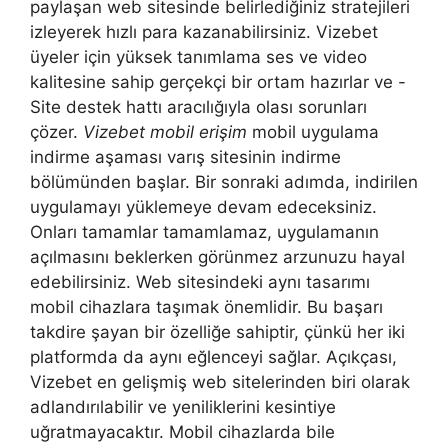
paylaşan web sitesinde belirlediğiniz stratejileri
izleyerek hızlı para kazanabilirsiniz. Vizebet
üyeler için yüksek tanımlama ses ve video
kalitesine sahip gerçekçi bir ortam hazırlar ve -
Site destek hattı aracılığıyla olası sorunları
çözer.
Vizebet mobil erişim
mobil uygulama
indirme aşaması varış sitesinin indirme
bölümünden başlar. Bir sonraki adımda, indirilen
uygulamayı yüklemeye devam edeceksiniz.
Onları tamamlar tamamlamaz, uygulamanın
açılmasını beklerken görünmez arzunuzu hayal
edebilirsiniz. Web sitesindeki aynı tasarımı
mobil cihazlara taşımak önemlidir. Bu başarı
takdire şayan bir özelliğe sahiptir, çünkü her iki
platformda da aynı eğlenceyi sağlar. Açıkçası,
Vizebet en gelişmiş web sitelerinden biri olarak
adlandırılabilir ve yeniliklerini kesintiye
uğratmayacaktır. Mobil cihazlarda bile