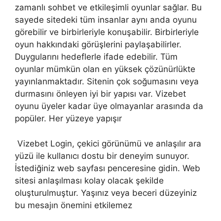
zamanlı sohbet ve etkileşimli oyunlar sağlar. Bu
sayede sitedeki tüm insanlar aynı anda oyunu
görebilir ve birbirleriyle konuşabilir. Birbirleriyle
oyun hakkındaki görüşlerini paylaşabilirler.
Duygularını hedeflerle ifade edebilir. Tüm
oyunlar mümkün olan en yüksek çözünürlükte
yayınlanmaktadır. Sitenin çok soğumasını veya
durmasını önleyen iyi bir yapısı var. Vizebet
oyunu üyeler kadar üye olmayanlar arasında da
popüler. Her yüzeye yapışır
Vizebet Login, çekici görünümü ve anlaşılır ara
yüzü ile kullanıcı dostu bir deneyim sunuyor.
İstediğiniz web sayfası penceresine gidin. Web
sitesi anlaşılması kolay olacak şekilde
oluşturulmuştur. Yaşınız veya beceri düzeyiniz
bu mesajın önemini etkilemez