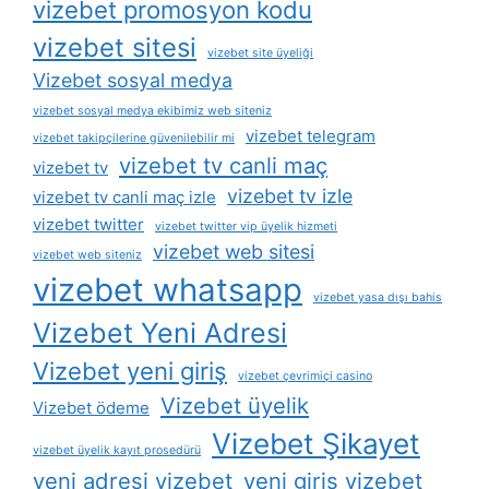
vizebet promosyon kodu
vizebet sitesi
vizebet site üyeliği
Vizebet sosyal medya
vizebet sosyal medya ekibimiz web siteniz
vizebet telegram
vizebet takipçilerine güvenilebilir mi
vizebet tv canli maç
vizebet tv
vizebet tv izle
vizebet tv canli maç izle
vizebet twitter
vizebet twitter vip üyelik hizmeti
vizebet web sitesi
vizebet web siteniz
vizebet whatsapp
vizebet yasa dışı bahis
Vizebet Yeni Adresi
Vizebet yeni giriş
vizebet çevrimiçi casino
Vizebet üyelik
Vizebet ödeme
Vizebet Şikayet
vizebet üyelik kayıt prosedürü
yeni adresi vizebet
yeni giris vizebet