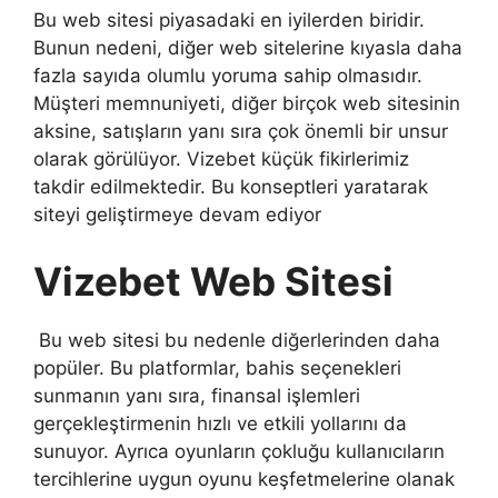
Bu web sitesi piyasadaki en iyilerden biridir.
Bunun nedeni, diğer web sitelerine kıyasla daha
fazla sayıda olumlu yoruma sahip olmasıdır.
Müşteri memnuniyeti, diğer birçok web sitesinin
aksine, satışların yanı sıra çok önemli bir unsur
olarak görülüyor. Vizebet küçük fikirlerimiz
takdir edilmektedir. Bu konseptleri yaratarak
siteyi geliştirmeye devam ediyor
Vizebet Web Sitesi
Bu web sitesi bu nedenle diğerlerinden daha
popüler. Bu platformlar, bahis seçenekleri
sunmanın yanı sıra, finansal işlemleri
gerçekleştirmenin hızlı ve etkili yollarını da
sunuyor. Ayrıca oyunların çokluğu kullanıcıların
tercihlerine uygun oyunu keşfetmelerine olanak