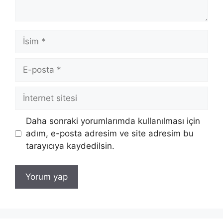
İsim
E-
posta
İnternet
sitesi
Daha sonraki yorumlarımda kullanılması için
adım, e-posta adresim ve site adresim bu
tarayıcıya kaydedilsin.