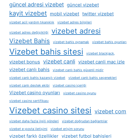
güncel adresi vizebet
güncel vizebet
kayit vizebet
mobil vizebet
twitter vizebet
vizebet acil yardım tıkanıklık
vizebet adres bilgileri
vizebet adresi
vizebet adres değişikliği
Vizebet Bahis
vizebet bahis oynamak
vizebet bahis oyunları
Vizebet bahis sitesi
vizebet blackjack,
vizebet canli
vizebet bonus
vizebet canli maç izle
vizebet canlı bahis
vizebet canlı bahis güvenli midir
vizebet canlı bahis kazançlı vizebet
vizebet canlı bahis seçenekleri
vizebet canlı destek ekibi
vizebet casino i̇çeriği
Vizebet casino oyunları
vizebet casino oyunu
vizebet casino sertifikası
Vizebet casino sitesi
vizebet com
vizebet daha fazla i̇lgili gönderi
vizebet doğrudan bağlantılar
vizebet e-posta i̇letişimi
vizebet erişim sorunu
vizebet farklı özellikler
vizebet futbol bahisleri